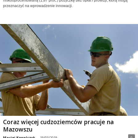
niskooprocentowaną (1,87 proc.) pożyczkę bez opłat i prowizji, którą mogą
przeznaczyć na wprowadzenie innowacji.
Coraz więcej cudzoziemców pracuje na
Mazowszu
Maciej Kowalczyk
-
19/03/2019
0