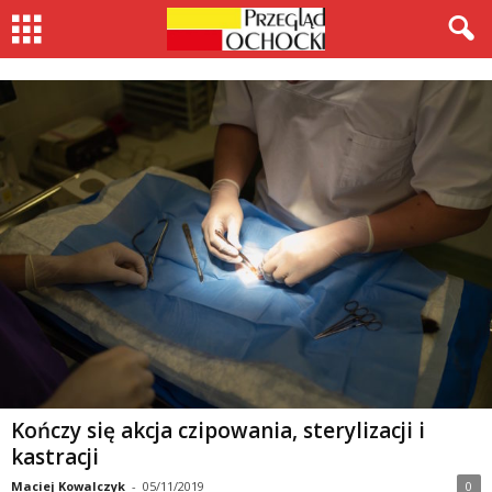
Kończy się akcja czipowania, sterylizacji i
kastracji
Maciej Kowalczyk
-
05/11/2019
0