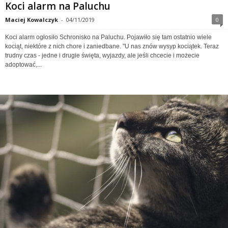
Koci alarm na Paluchu
Maciej Kowalczyk
-
04/11/2019
0
Koci alarm ogłosiło Schronisko na Paluchu. Pojawiło się tam ostatnio wiele
kociąt, niektóre z nich chore i zaniedbane. "U nas znów wysyp kociątek. Teraz
trudny czas - jedne i drugie święta, wyjazdy, ale jeśli chcecie i możecie
adoptować,...