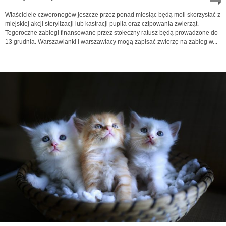
Właściciele czworonogów jeszcze przez ponad miesiąc będą moli skorzystać z
miejskiej akcji sterylizacji lub kastracji pupila oraz czipowania zwierząt.
Tegoroczne zabiegi finansowane przez stołeczny ratusz będą prowadzone do
13 grudnia. Warszawianki i warszawiacy mogą zapisać zwierzę na zabieg w...