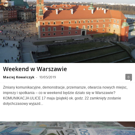
Weekend w Warszawie
Maciej Kowalczyk
-
10/05/2019
0
Zmiany komunikacyjne, demonstracje, przemarsze, otwarcia nowych miejsc,
imprezy i spotkania – co w weekend będzie działo się w Warszawie?
KOMUNIKACJA ULICE 17 maja (piątek) ok. godz. 22 zamknięty zostanie
dotychczasowy wyjazd...