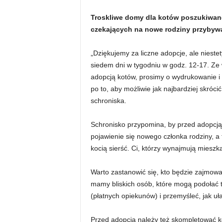
Troskliwe domy dla kotów poszukiwane
czekających na nowe rodziny przybyw
„Dziękujemy za liczne adopcje, ale nieste
siedem dni w tygodniu w godz. 12-17. Ze
adopcją kotów, prosimy o wydrukowanie i 
po to, aby możliwie jak najbardziej skróc
schroniska.
Schronisko przypomina, by przed adopcją
pojawienie się nowego członka rodziny, a 
kocią sierść. Ci, którzy wynajmują mieszk
Warto zastanowić się, kto będzie zajmować
mamy bliskich osób, które mogą podołać t
(płatnych opiekunów) i przemyśleć, jak uła
Przed adopcją należy też skompletować ko