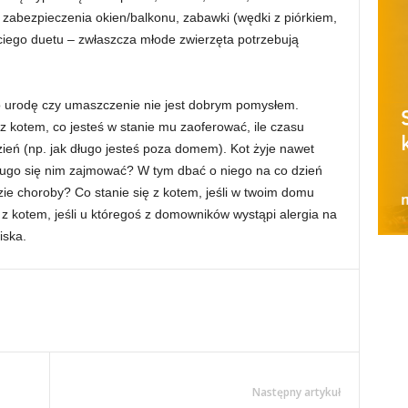
o zabezpieczenia okien/balkonu, zabawki (wędki z piórkiem,
ociego duetu – zwłaszcza młode zwierzęta potrzebują
o urodę czy umaszczenie nie jest dobrym pomysłem.
z kotem, co jesteś w stanie mu zaoferować, ile czasu
ień (np. jak długo jesteś poza domem). Kot żyje nawet
 długo się nim zajmować? W tym dbać o niego na co dzień
zie choroby? Co stanie się z kotem, jeśli w twoim domu
 z kotem, jeśli u któregoś z domowników wystąpi alergia na
iska.
Następny artykuł