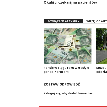
Okuliści czekają na pacjentów
POWIĄZANE ARTYKUŁY
WIĘCEJ OD AU
Pensje w ciągu roku wzrosły o
Muzeu
ponad 7 procent
oddzia
ZOSTAW ODPOWIEDŹ
Zaloguj się, aby dodać komentarz