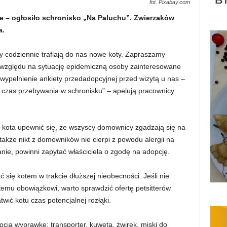
fot. Pixabay.com
 – ogłosiło schronisko „Na Paluchu”. Zwierzaków
a.
ty codziennie trafiają do nas nowe koty. Zapraszamy
 względu na sytuację epidemiczną osoby zainteresowane
wypełnienie ankiety przedadopcyjnej przed wizytą u nas –
ić czas przebywania w schronisku” – apelują pracownicy
 kota upewnić się, że wszyscy domownicy zgadzają się na
także nikt z domowników nie cierpi z powodu alergii na
anie, powinni zapytać właściciela o zgodę na adopcję.
 się kotem w trakcie dłuższej nieobecności. Jeśli nie
emu obowiązkowi, warto sprawdzić ofertę petsitterów
twić kotu czas potencjalnej rozłąki.
cią wyprawkę: transporter, kuweta, żwirek, miski do