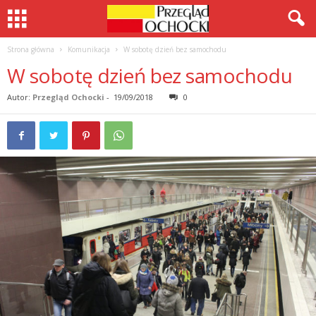
Strona główna
Komunikacja
W sobotę dzień bez samochodu
W sobotę dzień bez samochodu
Autor:
Przegląd Ochocki
-
19/09/2018
0