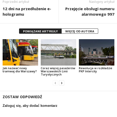
Poprzedni artykuł
Następny artykuł
12 dni na przedłużenie e-
Przejęcie obsługi numeru
hologramu
alarmowego 997
POWIĄZANE ARTYKUŁY
WIĘCEJ OD AUTORA
Jak nazwać nowy
Coraz więcej pasażerów
Rewolucja w rozkładzie
tramwaj dla Warszawy?
Warszawskich Linii
PKP Intercity
Turystycznych
ZOSTAW ODPOWIEDŹ
Zaloguj się, aby dodać komentarz