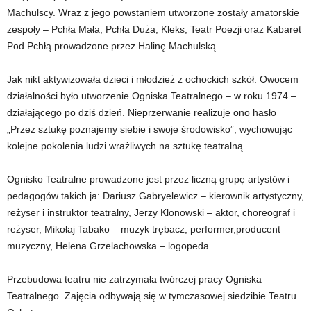
Machulscy. Wraz z jego powstaniem utworzone zostały amatorskie
zespoły – Pchła Mała, Pchła Duża, Kleks, Teatr Poezji oraz Kabaret
Pod Pchłą prowadzone przez Halinę Machulską.
Jak nikt aktywizowała dzieci i młodzież z ochockich szkół. Owocem
działalności było utworzenie Ogniska Teatralnego – w roku 1974 –
działającego po dziś dzień. Nieprzerwanie realizuje ono hasło
„Przez sztukę poznajemy siebie i swoje środowisko”, wychowując
kolejne pokolenia ludzi wrażliwych na sztukę teatralną.
Ognisko Teatralne prowadzone jest przez liczną grupę artystów i
pedagogów takich ja: Dariusz Gabryelewicz – kierownik artystyczny,
reżyser i instruktor teatralny, Jerzy Klonowski – aktor, choreograf i
reżyser, Mikołaj Tabako – muzyk trębacz, performer,producent
muzyczny, Helena Grzelachowska – logopeda.
Przebudowa teatru nie zatrzymała twórczej pracy Ogniska
Teatralnego. Zajęcia odbywają się w tymczasowej siedzibie Teatru